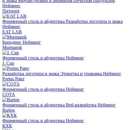
и знака
Моушн-дизайн и анимация
Печатная продукция
Нейминг
Питпорт
Фирменный стиль и айдентика
Разработка логотипа и знака
Нейминг
EAT LAB
Брендинг
Нейминг
Murmansk
Фирменный стиль и айдентика
Нейминг
J. Cup
Разработка логотипа и знака
Этикетка и упаковка
Нейминг
Portus Pater
Фирменный стиль и айдентика
Нейминг
СОТА
Фирменный стиль и айдентика
Веб-разработка
Нейминг
Barton
Фирменный стиль и айдентика
Нейминг
КХК