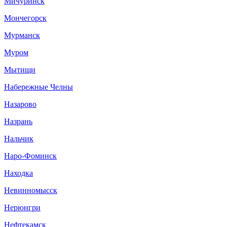
Мичуринск
Мончегорск
Мурманск
Муром
Мытищи
Набережные Челны
Назарово
Назрань
Нальчик
Наро-Фоминск
Находка
Невинномысск
Нерюнгри
Нефтекамск