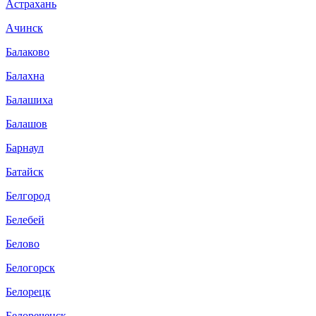
Астрахань
Ачинск
Балаково
Балахна
Балашиха
Балашов
Барнаул
Батайск
Белгород
Белебей
Белово
Белогорск
Белорецк
Белореченск