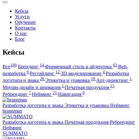
Кейсы
Услуги
Обучение
Контакты
О нас
Блог
Кейсы
100
14
63
Все
Брендинг
Фирменный стиль и айдентика
Веб-
9
12
4
разработка
Рестайлинг
3D-моделирование
Разработка
28
19
1
логотипа и знака
Этикетка и упаковка
Арт-директинг
1
15
Моушн-дизайн и анимация
Печатная продукция
7
21
0
Ребрендинг
Нейминг
Навигация
Разработка логотипа и знака
Этикетка и упаковка
Нейминг
brannman
Разработка логотипа и знака
Печатная продукция
Ребрендинг
Нейминг
SUMMATO