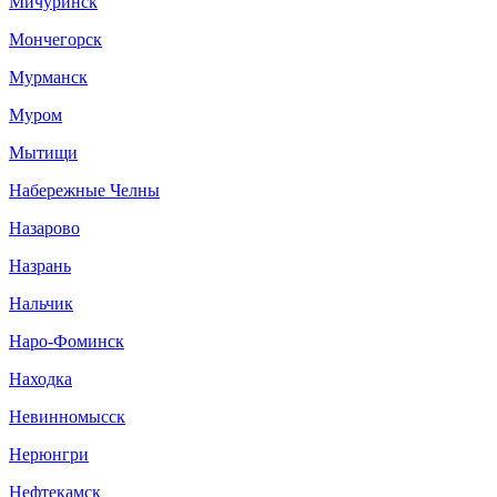
Мичуринск
Мончегорск
Мурманск
Муром
Мытищи
Набережные Челны
Назарово
Назрань
Нальчик
Наро-Фоминск
Находка
Невинномысск
Нерюнгри
Нефтекамск