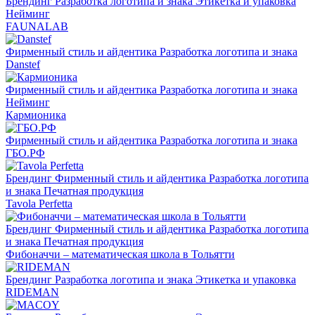
Брендинг
Разработка логотипа и знака
Этикетка и упаковка
Нейминг
FAUNALAB
Фирменный стиль и айдентика
Разработка логотипа и знака
Danstef
Фирменный стиль и айдентика
Разработка логотипа и знака
Нейминг
Кармионика
Фирменный стиль и айдентика
Разработка логотипа и знака
ГБО.РФ
Брендинг
Фирменный стиль и айдентика
Разработка логотипа
и знака
Печатная продукция
Tavola Perfetta
Брендинг
Фирменный стиль и айдентика
Разработка логотипа
и знака
Печатная продукция
Фибоначчи – математическая школа в Тольятти
Брендинг
Разработка логотипа и знака
Этикетка и упаковка
RIDEMAN