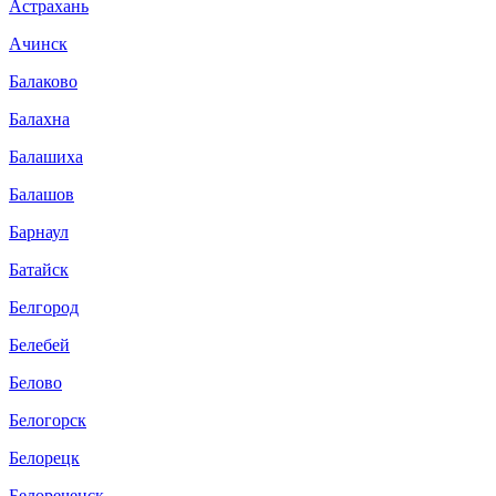
Астрахань
Ачинск
Балаково
Балахна
Балашиха
Балашов
Барнаул
Батайск
Белгород
Белебей
Белово
Белогорск
Белорецк
Белореченск