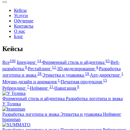
Кейсы
Услуги
Обучение
Контакты
О нас
Блог
Кейсы
100
14
63
Все
Брендинг
Фирменный стиль и айдентика
Веб-
9
12
4
разработка
Рестайлинг
3D-моделирование
Разработка
28
19
1
логотипа и знака
Этикетка и упаковка
Арт-директинг
1
15
Моушн-дизайн и анимация
Печатная продукция
7
21
0
Ребрендинг
Нейминг
Навигация
Фирменный стиль и айдентика
Разработка логотипа и знака
У Толика
Разработка логотипа и знака
Этикетка и упаковка
Нейминг
brannman
Разработка логотипа и знака
Печатная продукция
Ребрендинг