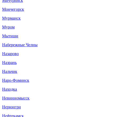
Мичуринск
Мончегорск
Мурманск
Муром
Мытищи
Набережные Челны
Назарово
Назрань
Нальчик
Наро-Фоминск
Находка
Невинномысск
Нерюнгри
Нефтекамск