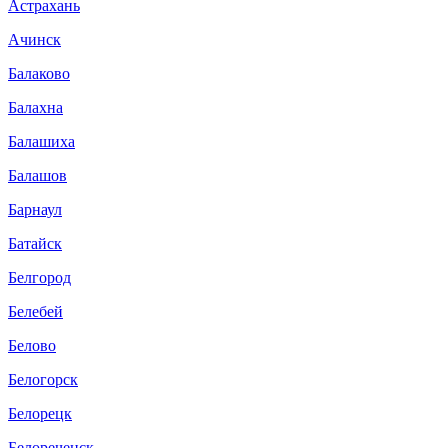
Астрахань
Ачинск
Балаково
Балахна
Балашиха
Балашов
Барнаул
Батайск
Белгород
Белебей
Белово
Белогорск
Белорецк
Белореченск