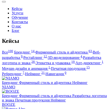
Кейсы
Услуги
Обучение
Контакты
О нас
Блог
Кейсы
100
14
63
Все
Брендинг
Фирменный стиль и айдентика
Веб-
9
12
4
разработка
Рестайлинг
3D-моделирование
Разработка
28
19
1
логотипа и знака
Этикетка и упаковка
Арт-директинг
1
15
Моушн-дизайн и анимация
Печатная продукция
7
21
0
Ребрендинг
Нейминг
Навигация
Брендинг
Фирменный стиль и айдентика
Нейминг
NIAMO
Брендинг
Фирменный стиль и айдентика
Разработка логотипа
и знака
Печатная продукция
Нейминг
BOOZE