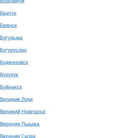
Боровичи
Братск
Брянск
Бугульма
Бугуруслан
Будённовск
Бузулук
Буйнакск
Великие Луки
Великий Новгород
Верхняя Пышма
Верхняя Салда